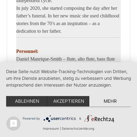
independent cycle.
In july 2020, she started composing the day after her
father’s funeral. In her new music she used childhood
stories from the 70’s as an inspiration – as a
dedication to her father.
Personnel:
Daniel Manrique-Smith – flute, alto flute, bass flute
Annette Maye – clarinet
Diese Seite nutzt Website-Tracking-Technologien von Dritten,
Mona Matbou-Riahi – clarinet
um ihre Dienste anzubieten, stetig zu verbessern und Werbung
Steffen Schorn – contra-alto clarinet, C-melody
entsprechend den Interessen der Nutzer anzuzeigen.
saxophone
Thomas Savy – bass clarinet
ABLEHNEN
AKZEPTIEREN
MEHR
Lucas Leidinger – piano
Mahan Mirarab – guitar
Powered by
&
Dirk-Peter Kölsch – drums
Gina Schwarz – bass, composition, arrangement
Impressum
|
Datenschutzerklärung