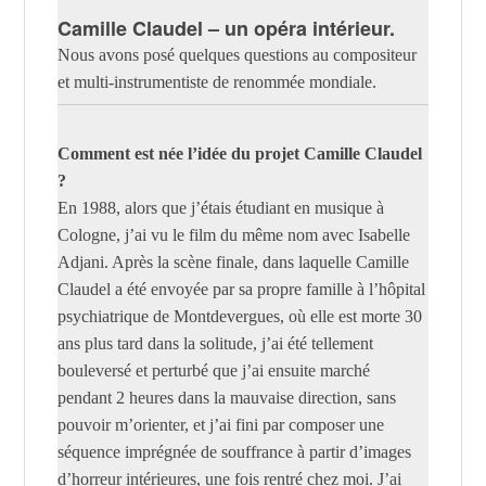
Camille Claudel – un opéra intérieur.
Nous avons posé quelques questions au compositeur
et multi-instrumentiste de renommée mondiale.
Comment est née l’idée du projet Camille Claudel
?
En 1988, alors que j’étais étudiant en musique à
Cologne, j’ai vu le film du même nom avec Isabelle
Adjani. Après la scène finale, dans laquelle Camille
Claudel a été envoyée par sa propre famille à l’hôpital
psychiatrique de Montdevergues, où elle est morte 30
ans plus tard dans la solitude, j’ai été tellement
bouleversé et perturbé que j’ai ensuite marché
pendant 2 heures dans la mauvaise direction, sans
pouvoir m’orienter, et j’ai fini par composer une
séquence imprégnée de souffrance à partir d’images
d’horreur intérieures, une fois rentré chez moi. J’ai