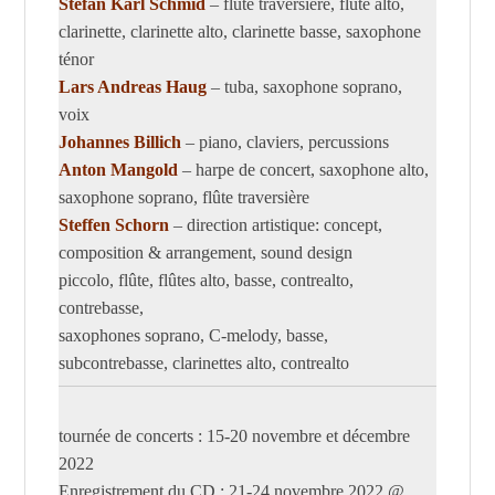
Stefan Karl Schmid
– flûte traversière, flûte alto,
clarinette, clarinette alto, clarinette basse, saxophone
ténor
Lars Andreas Haug
– tuba, saxophone soprano,
voix
Johannes Billich
– piano, claviers, percussions
Anton Mangold
– harpe de concert, saxophone alto,
saxophone soprano, flûte traversière
Steffen Schorn
– direction artistique: concept,
composition & arrangement, sound design
piccolo, flûte, flûtes alto, basse, contrealto,
contrebasse,
saxophones soprano, C-melody, basse,
subcontrebasse, clarinettes alto, contrealto
tournée de concerts : 15-20 novembre et décembre
2022
Enregistrement du CD : 21-24 novembre 2022 @