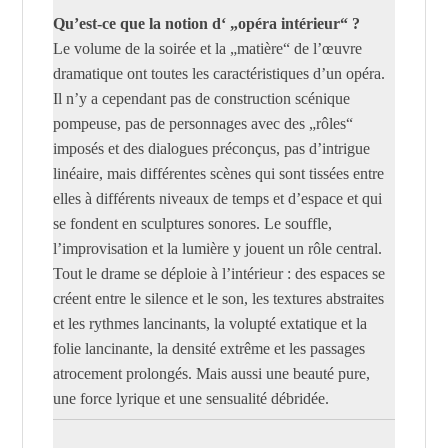
Qu’est-ce que la notion d‘ „opéra intérieur“ ?
Le volume de la soirée et la „matière“ de l’œuvre
dramatique ont toutes les caractéristiques d’un opéra.
Il n’y a cependant pas de construction scénique
pompeuse, pas de personnages avec des „rôles“
imposés et des dialogues préconçus, pas d’intrigue
linéaire, mais différentes scènes qui sont tissées entre
elles à différents niveaux de temps et d’espace et qui
se fondent en sculptures sonores. Le souffle,
l’improvisation et la lumière y jouent un rôle central.
Tout le drame se déploie à l’intérieur : des espaces se
créent entre le silence et le son, les textures abstraites
et les rythmes lancinants, la volupté extatique et la
folie lancinante, la densité extrême et les passages
atrocement prolongés. Mais aussi une beauté pure,
une force lyrique et une sensualité débridée.