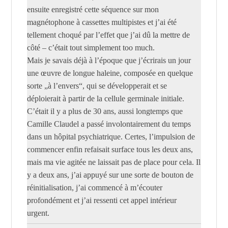
ensuite enregistré cette séquence sur mon
magnétophone à cassettes multipistes et j’ai été
tellement choqué par l’effet que j’ai dû la mettre de
côté – c’était tout simplement too much.
Mais je savais déjà à l’époque que j’écrirais un jour
une œuvre de longue haleine, composée en quelque
sorte „à l’envers“, qui se développerait et se
déploierait à partir de la cellule germinale initiale.
C’était il y a plus de 30 ans, aussi longtemps que
Camille Claudel a passé involontairement du temps
dans un hôpital psychiatrique. Certes, l’impulsion de
commencer enfin refaisait surface tous les deux ans,
mais ma vie agitée ne laissait pas de place pour cela. Il
y a deux ans, j’ai appuyé sur une sorte de bouton de
réinitialisation, j’ai commencé à m’écouter
profondément et j’ai ressenti cet appel intérieur
urgent.