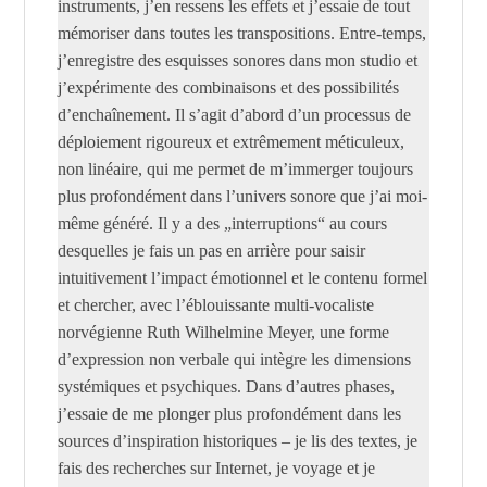
instruments, j’en ressens les effets et j’essaie de tout
mémoriser dans toutes les transpositions. Entre-temps,
j’enregistre des esquisses sonores dans mon studio et
j’expérimente des combinaisons et des possibilités
d’enchaînement. Il s’agit d’abord d’un processus de
déploiement rigoureux et extrêmement méticuleux,
non linéaire, qui me permet de m’immerger toujours
plus profondément dans l’univers sonore que j’ai moi-
même généré. Il y a des „interruptions“ au cours
desquelles je fais un pas en arrière pour saisir
intuitivement l’impact émotionnel et le contenu formel
et chercher, avec l’éblouissante multi-vocaliste
norvégienne Ruth Wilhelmine Meyer, une forme
d’expression non verbale qui intègre les dimensions
systémiques et psychiques. Dans d’autres phases,
j’essaie de me plonger plus profondément dans les
sources d’inspiration historiques – je lis des textes, je
fais des recherches sur Internet, je voyage et je