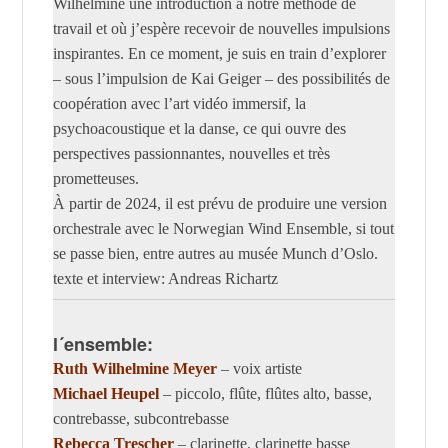
Wilhelmine une introduction à notre méthode de
travail et où j’espère recevoir de nouvelles impulsions
inspirantes. En ce moment, je suis en train d’explorer
– sous l’impulsion de Kai Geiger – des possibilités de
coopération avec l’art vidéo immersif, la
psychoacoustique et la danse, ce qui ouvre des
perspectives passionnantes, nouvelles et très
prometteuses.
À partir de 2024, il est prévu de produire une version
orchestrale avec le Norwegian Wind Ensemble, si tout
se passe bien, entre autres au musée Munch d’Oslo.
texte et interview: Andreas Richartz
l´ensemble:
Ruth Wilhelmine Meyer
– voix artiste
Michael Heupel
– piccolo, flûte, flûtes alto, basse,
contrebasse, subcontrebasse
Rebecca Trescher
– clarinette, clarinette basse