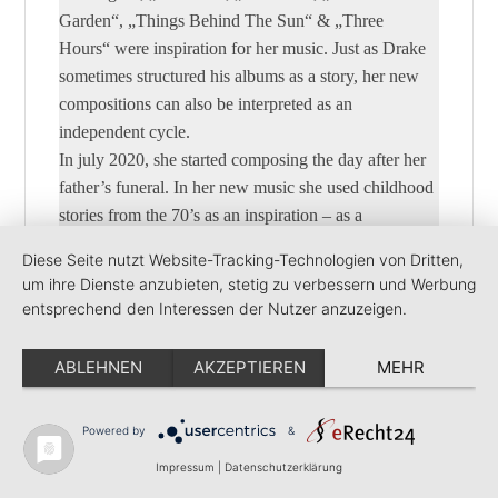
Garden“, „Things Behind The Sun“ & „Three
Hours“ were inspiration for her music. Just as Drake
sometimes structured his albums as a story, her new
compositions can also be interpreted as an
independent cycle.
In july 2020, she started composing the day after her
father’s funeral. In her new music she used childhood
stories from the 70’s as an inspiration – as a
dedication to her father.
Diese Seite nutzt Website-Tracking-Technologien von Dritten,
um ihre Dienste anzubieten, stetig zu verbessern und Werbung
entsprechend den Interessen der Nutzer anzuzeigen.
Personnel:
Daniel Manrique-Smith – flute, alto flute, bass flute
ABLEHNEN
AKZEPTIEREN
MEHR
Annette Maye – clarinet
Mona Matbou-Riahi – clarinet
Steffen Schorn – contra-alto clarinet, C-melody
Powered by
&
saxophone
Impressum
|
Datenschutzerklärung
Thomas Savy – bass clarinet