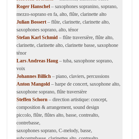
Roger Hanschel
– saxophones sopranino, soprano,
mezzo-soprano en fa, alto, flûte, clarinette alto
Julian Bossert
– flûte, clarinette, clarinette alto,
saxophones soprano, alto, ténor
Stefan Karl Schmid
– flûte traversière, flûte alto,
clarinette, clarinette alto, clarinette basse, saxophone
ténor
Lars Andreas Haug
– tuba, saxophone soprano,
voix
Johannes Billich
– piano, claviers, percussions
Anton Mangold
– harpe de concert, saxophone alto,
saxophone soprano, flûte traversière
Steffen Schorn
– direction artistique: concept,
composition & arrangement, sound design
piccolo, flûte, flûtes alto, basse, contrealto,
contrebasse,
saxophones soprano, C-melody, basse,
subcontrebasse, clarinettes alto, contrealto