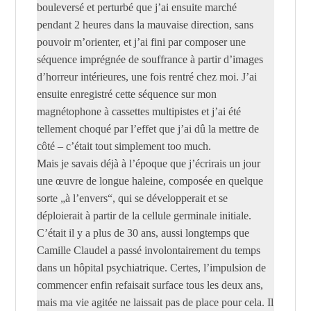
bouleversé et perturbé que j’ai ensuite marché
pendant 2 heures dans la mauvaise direction, sans
pouvoir m’orienter, et j’ai fini par composer une
séquence imprégnée de souffrance à partir d’images
d’horreur intérieures, une fois rentré chez moi. J’ai
ensuite enregistré cette séquence sur mon
magnétophone à cassettes multipistes et j’ai été
tellement choqué par l’effet que j’ai dû la mettre de
côté – c’était tout simplement too much.
Mais je savais déjà à l’époque que j’écrirais un jour
une œuvre de longue haleine, composée en quelque
sorte „à l’envers“, qui se développerait et se
déploierait à partir de la cellule germinale initiale.
C’était il y a plus de 30 ans, aussi longtemps que
Camille Claudel a passé involontairement du temps
dans un hôpital psychiatrique. Certes, l’impulsion de
commencer enfin refaisait surface tous les deux ans,
mais ma vie agitée ne laissait pas de place pour cela. Il