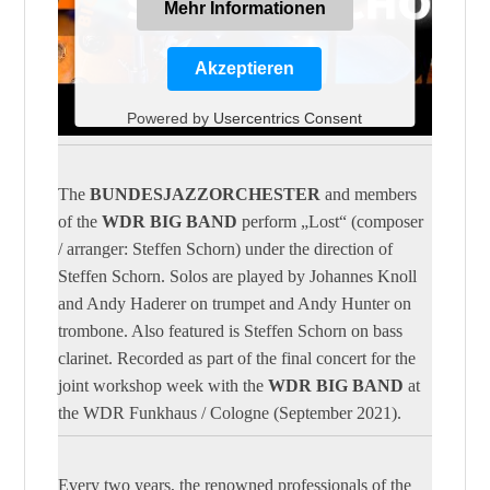
Mehr Informationen
Akzeptieren
Powered by
Usercentrics Consent
Management Platform
The
BUNDESJAZZORCHESTER
and members
of the
WDR BIG BAND
perform „Lost“ (composer
/ arranger: Steffen Schorn) under the direction of
Steffen Schorn. Solos are played by Johannes Knoll
and Andy Haderer on trumpet and Andy Hunter on
trombone. Also featured is Steffen Schorn on bass
clarinet. Recorded as part of the final concert for the
joint workshop week with the
WDR BIG BAND
at
the WDR Funkhaus / Cologne (September 2021).
Every two years, the renowned professionals of the