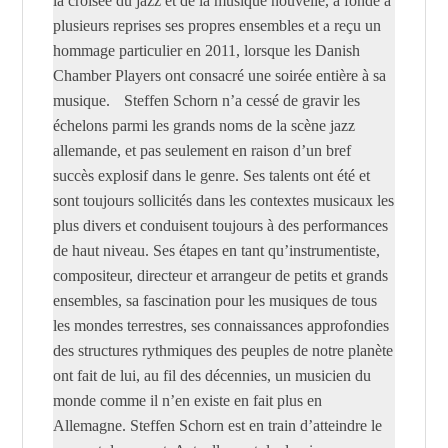
la croisée du jazz et de la musique nouvelle, a fondé à
plusieurs reprises ses propres ensembles et a reçu un
hommage particulier en 2011, lorsque les Danish
Chamber Players ont consacré une soirée entière à sa
musique. Steffen Schorn n’a cessé de gravir les
échelons parmi les grands noms de la scène jazz
allemande, et pas seulement en raison d’un bref
succès explosif dans le genre. Ses talents ont été et
sont toujours sollicités dans les contextes musicaux les
plus divers et conduisent toujours à des performances
de haut niveau. Ses étapes en tant qu’instrumentiste,
compositeur, directeur et arrangeur de petits et grands
ensembles, sa fascination pour les musiques de tous
les mondes terrestres, ses connaissances approfondies
des structures rythmiques des peuples de notre planète
ont fait de lui, au fil des décennies, un musicien du
monde comme il n’en existe en fait plus en
Allemagne. Steffen Schorn est en train d’atteindre le