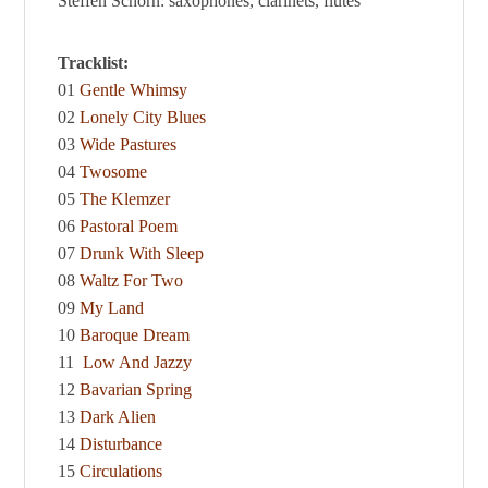
Steffen Schorn: saxophones, clarinets, flutes
Tracklist:
01
Gentle Whimsy
02
Lonely City Blues
03
Wide Pastures
04
Twosome
05
The Klemzer
06
Pastoral Poem
07
Drunk With Sleep
08
Waltz For Two
09
My Land
10
Baroque Dream
11
Low And Jazzy
12
Bavarian Spring
13
Dark Alien
14
Disturbance
15
Circulations