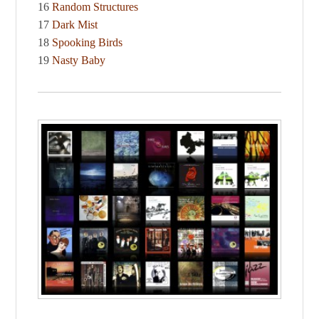
16
Random Structures
17
Dark Mist
18
Spooking Birds
19
Nasty Baby