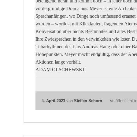
Und
produziert durchgehend einen Schwebezustan
jenseitigen Windkanal oder zumindest der Gravit
Dass der Abend nicht nur
hörenswert ist wegen de
einfühlsamen und hoch originellen Arrangement
auch (viel am Altsaxophon) Roger Hanschel, für ein
Keyboarder (Johannes Billich) – , sonder zusätzliche
Meyer, die Schorn in Norwegen kennenlernte. Sie tr
beteiligend heran und kommt doch – in jener doch d
vordergründige Drama aus. Meyer ist eine Archaike
Sprachanfängen, wo Dinge noch umfassend ertastet 
wurden – wortlos, mit Klicklauten, fragenden Atemst
Konversation über nichts Bestimmtes und alles Bes
Ihre Zwiesprachen in den verwinkelten wie losen Du
Tubarhythmen des Lars Andreas Haug oder einer Ba
Höhepunkten. Meyer macht endgültig, dass der Abend
Aktionen lange vorhält.
ADAM OLSCHEWSKI