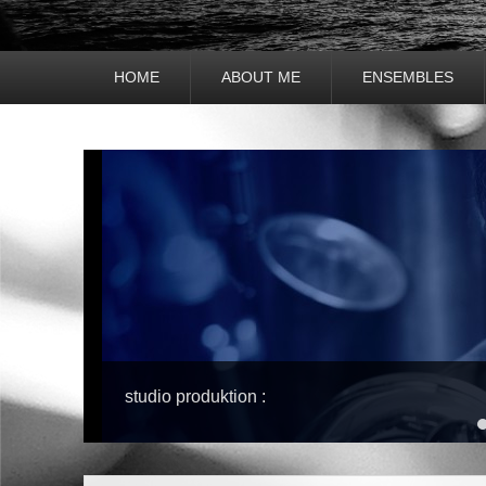
Hauptmenü
HOME
ABOUT ME
ENSEMBLES
Untermenü