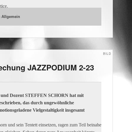
cation, collaboration and shared artistic experience.
n and creative learning through artistic research.
tice.
n
Allgemein
BILD
echung JAZZPODIUM 2-23