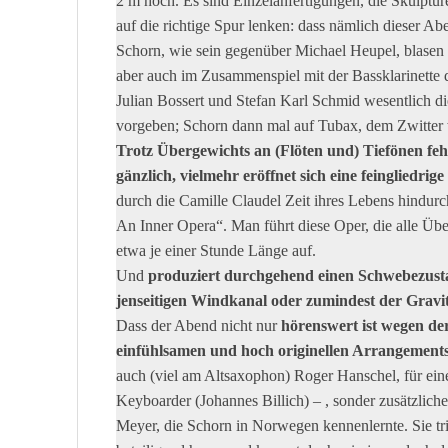
Der Komponist, Arrangeur, Multiinstrumental
„Camille Claudel – An Inner Opera“ ein Stück g
Instrumentierung, ungewöhnliche Singstimme, emo
hervorsticht.
Die Instrumente, die Multiinstrumentalist Steffen Sc
2 m hoch. Es sind Einzelanfertigungen, die Skulptu
auf die richtige Spur lenken: dass nämlich dieser A
Schorn, wie sein gegenüber Michael Heupel, blasen a
aber auch im Zusammenspiel mit der Bassklarinette
Julian Bossert und Stefan Karl Schmid wesentlich 
vorgeben; Schorn dann mal auf Tubax, dem Zwitter
Trotz Übergewichts an (Flöten und) Tiefönen feh
gänzlich, vielmehr eröffnet sich eine feingliedr
durch die Camille Claudel Zeit ihres Lebens hindur
An Inner Opera“. Man führt diese Oper, die alle Übe
etwa je einer Stunde Länge auf.