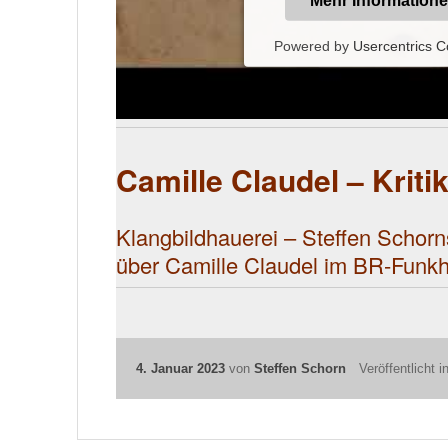
Youtube-Ser
Wir verwenden einen Servi
Videoinhalte einzubetten. Die
Aktivitäten sammeln. Bitte l
stimmen Sie der Nutzung de
anzu
Mehr Information
Powered by
Usercentrics 
Camille Claudel – Krit
Klangbildhauerei
– Steffen Schorn
über Camille Claudel im BR-Funk