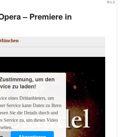
n
Allgemein
BILD
 Opera – Premiere in
n München
e Zustimmung, um den