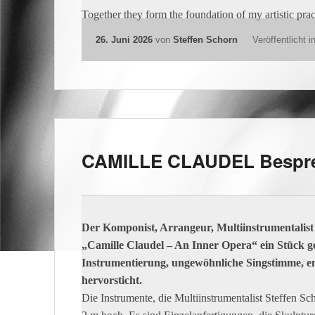
Building artistic communities through ensembles, edu
Developing Possibilities.
Exploring rhythm, perception, listening, improvisatio
Together they form the foundation of my artistic prac
26. Juni 2026
von
Steffen Schorn
Veröffentlicht i
CAMILLE CLAUDEL Bespr