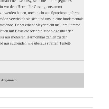
d, als wäre man fern der Welt bereits, in einem
ationskraft enthoben.
r überaus abwechslungsreichen, hoch
s von Schorn
für gleich sieben Bläser – unter ihnen
en Harfenisten (Anton Mangold), einen Pianisten und
 Weite erfährt, liegt an der Sängerin Ruth Wilhelmine
itt an Stoff und Musik gleichermaßen entrückt wie
ramatischen Lebensgeschichte – ohne jegliches
rin vor dem Herrn. Ihr Gesang entstammt
zu werden hatten, noch nicht aus Sprachton geformt
ößen verwickelt sie sich und uns in eine fundamentale
timmende. Dabei erhebt Meyer nicht mal ihre Stimme.
etten mit Bassflöte oder die Monologe über den
sis aus mehreren Harmonikas zählen zu den
 aus suchenden wie überaus straffen Tentett-