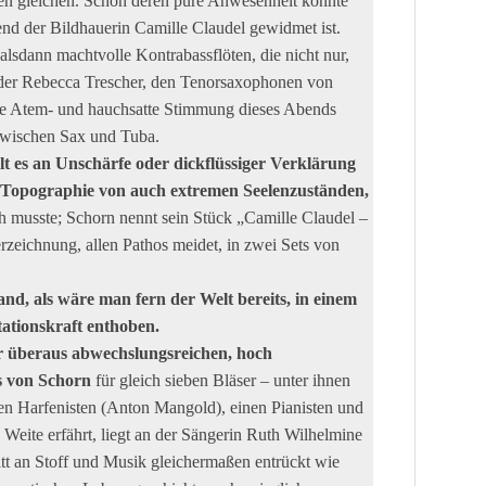
ist und Dozent STEFFEN SCHORN hat mit
eschrieben, das durch ungewöhnliche
tionsgeladene Vielgestaltigkeit insgesamt
horn und sein Tentett einsetzen, ragen zum Teil beinahe
ren gleichen. Schon deren pure Anwesenheit könnte
bend der Bildhauerin Camille Claudel gewidmet ist.
lsdann machtvolle Kontrabassflöten, die nicht nur,
 der Rebecca Trescher, den Tenorsaxophonen von
die Atem- und hauchsatte Stimmung dieses Abends
 wischen Sax und Tuba.
lt es an Unschärfe oder dickflüssiger Verklärung
ige Topographie von auch extremen Seelenzuständen,
ch musste; Schorn nennt sein Stück „Camille Claudel –
rzeichnung, allen Pathos meidet, in zwei Sets von