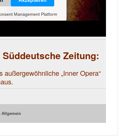
vice zu laden!
ce eines Drittanbieters, um
ser Service kann Daten zu Ihren
esen Sie die Details durch und
s Service zu, um dieses Video
sehen.
en
Akzeptieren
Consent Management Platform
ik Süddeutsche Zeitung:
s außergewöhnliche „Inner Opera“
haus.