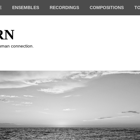
E
ENSEMBLES
RECORDINGS
COMPOSITIONS
T
RN
human connection.