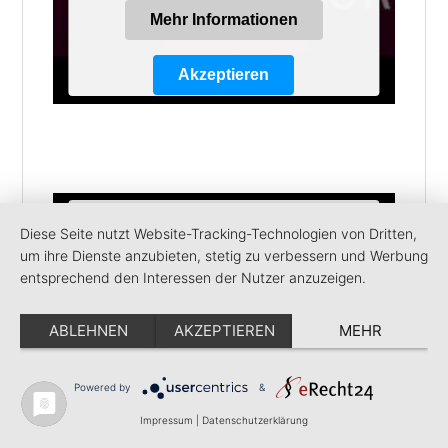
Mehr Informationen
Akzeptieren
Powered by
Usercentrics Consent
Management Platform
Wir benötigen Ihre Zustimmung,
Diese Seite nutzt Website-Tracking-Technologien von Dritten,
um den Youtube-Service zu
um ihre Dienste anzubieten, stetig zu verbessern und Werbung
laden!
entsprechend den Interessen der Nutzer anzuzeigen.
Wir verwenden einen Service eines
Drittanbieters, um Videoinhalte einzubetten.
ABLEHNEN
AKZEPTIEREN
MEHR
Dieser Service kann Daten zu Ihren
Aktivitäten sammeln. Bitte lesen Sie die
Powered by
&
Details durch und stimmen Sie der Nutzung
Impressum
|
Datenschutzerklärung
des Service zu, um dieses Video anzusehen.