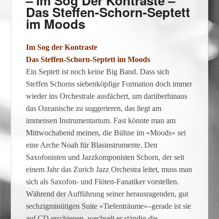
– Im Sog Der Kontraste –
Das Steffen-Schorn-Septett
im Moods
Im Sog der Kontraste
Das Steffen-Schorn-Septett im Moods
Ein Septett ist noch keine Big Band. Dass sich
Steffen Schorns siebenköpfige Formation doch immer
wieder ins Orchestrale ausfächert, um darüberhinaus
das Ozeanische zu suggerieren, das liegt am
immensen Instrumentarium. Fast könnte man am
Mittwochabend meinen, die Bühne im «Moods» sei
eine Arche Noah für Blasinstrumente. Den
Saxofonisten und Jazzkomponisten Schorn, der seit
einem Jahr das Zurich Jazz Orchestra leitet, muss man
sich als Saxofon- und Flöten-Fanatiker vorstellen.
Während der Aufführung seiner herausragenden, gut
sechzigminütigen Suite «Tiefenträume»–gerade ist sie
auf CD erschienen–wechselt er ständig die